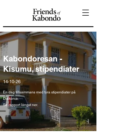
Kabondoresan -
Kisumu, stipendiater
14-10-26
En dag tillsammans med fyra stipendiater på
Diakonia.
Se rapport längst ner.